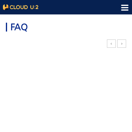
FAQ
«
»